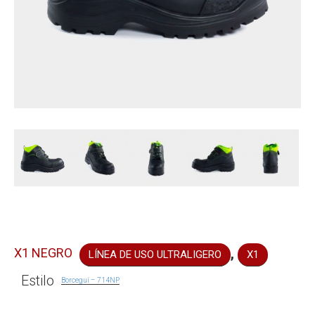
,
X1 NEGRO
LÍNEA DE USO ULTRALIGERO
X1
Estilo
Borceguí – 714NP