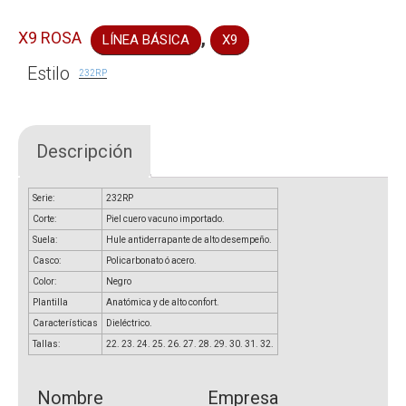
,
X9 ROSA
LÍNEA BÁSICA
X9
Estilo
232RP
Descripción
Serie:
232RP
Corte:
Piel cuero vacuno importado.
Suela:
Hule antiderrapante de alto desempeño.
Casco:
Policarbonato ó acero.
Color:
Negro
Plantilla
Anatómica y de alto confort.
Características
Dieléctrico.
Tallas:
22. 23. 24. 25. 26. 27. 28. 29. 30. 31. 32.
Nombre
Empresa