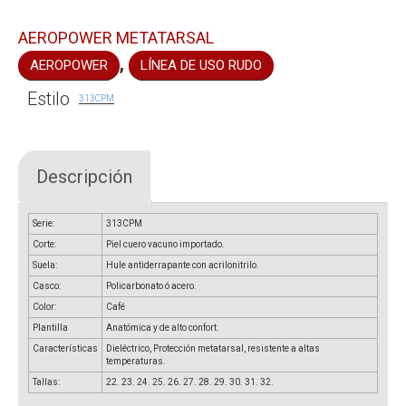
AEROPOWER METATARSAL
,
AEROPOWER
LÍNEA DE USO RUDO
Estilo
313CPM
Descripción
Serie:
313CPM
Corte:
Piel cuero vacuno importado.
Suela:
Hule antiderrapante con acrilonitrilo.
Casco:
Policarbonato ó acero.
Color:
Café
Plantilla
Anatómica y de alto confort.
Características
Dieléctrico, Protección metatarsal, resistente a altas
temperaturas.
Tallas:
22. 23. 24. 25. 26. 27. 28. 29. 30. 31. 32.