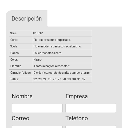
Descripción
Serie:
813NP
Corte:
Piel cuero vacuno importado.
Suela:
Hule antiderrapante con acrilonitrilo.
Casco:
Policarbonato ó acero.
Color:
Negro
Plantilla
Anato?mica y de alto confort.
Características
Dieléctrico, resistente a altas temperaturas.
Tallas:
22. 23. 24. 25. 26. 27. 28. 29. 30. 31. 32.
Nombre
Empresa
Correo
Teléfono