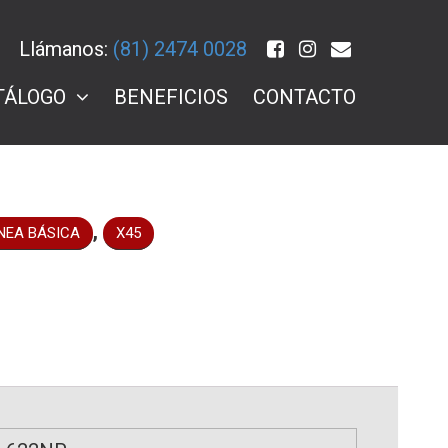
Llámanos:
(81) 2474 0028
TÁLOGO
BENEFICIOS
CONTACTO
,
NEA BÁSICA
X45